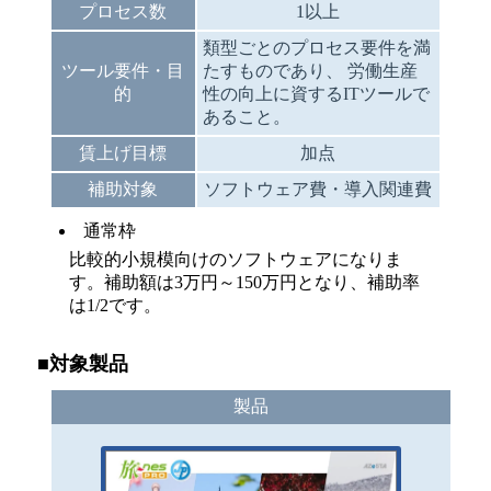
プロセス数
1以上
類型ごとのプロセス要件を満
ツール要件・目
たすものであり、 労働生産
的
性の向上に資するITツールで
あること。
賃上げ目標
加点
補助対象
ソフトウェア費・導入関連費
通常枠
比較的小規模向けのソフトウェアになりま
す。補助額は3万円～150万円となり、補助率
は1/2です。
■対象製品
製品