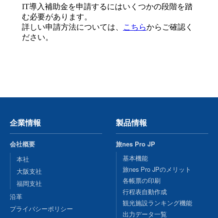
IT導入補助金を申請するにはいくつかの段階を踏
む必要があります。
詳しい申請方法については、
こちら
からご確認く
ださい。
企業情報
製品情報
会社概要
旅nes Pro JP
基本機能
本社
旅nes Pro JPのメリット
大阪支社
各帳票の印刷
福岡支社
行程表自動作成
沿革
観光施設ランキング機能
プライバシーポリシー
出力データ一覧